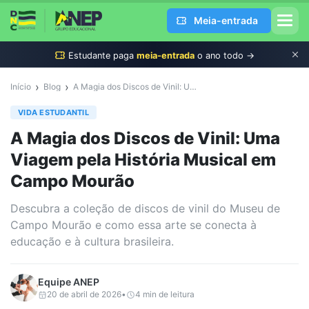
Meia-entrada
Estudante
paga
meia-entrada
o ano todo →
›
›
Início
Blog
A Magia dos Discos de Vinil: Uma Viagem pela História Musical em Campo Mourão
VIDA ESTUDANTIL
A Magia dos Discos de Vinil: Uma
Viagem pela História Musical em
Campo Mourão
Descubra a coleção de discos de vinil do Museu de
Campo Mourão e como essa arte se conecta à
educação e à cultura brasileira.
Equipe
ANEP
20 de abril de 2026
•
4
min de leitura