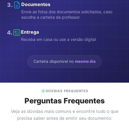
3
.
Documentos
Envie as fotos dos documentos solicitados, caso
escolha a carteira de professor
4
.
Entrega
Receba em casa ou use a versão digital
Carteira disponível no
mesmo dia
DÚVIDAS FREQUENTES
Perguntas Frequentes
Veja as dúvidas mais comuns e encontre tudo o que
precisa saber antes de emitir seu documento: