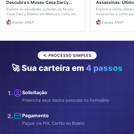
Descubra o Museu Casa Darcy
Assassinas: Últim
Ribeiro
Reflexões sobre a 
Explore as atividades culturais do Museu
Explore o último sho
Casa Darcy Ribeiro em Maricá e como isso
Brasileira
Assassinas e como sua
pode enriquecer sua educação.
na cultura e educação 
Equipe
ANEP
Equipe
ANEP
PROCESSO SIMPLES
🚀 Sua carteira em
4 passos
1
.
Solicitação
Preencha seus dados pessoais no formulário
2
.
Pagamento
Pague via PIX, Cartão ou Boleto