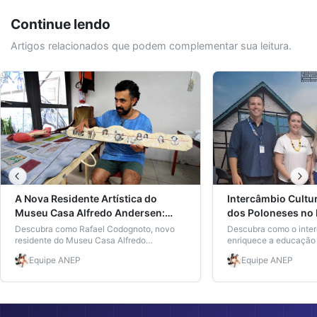
Continue lendo
Artigos relacionados que podem complementar sua leitura.
A Nova Residente Artística do
Intercâmbio Cultur
Museu Casa Alfredo Andersen:
dos Poloneses no
Rafael Codognoto e Suas
Brusque
Descubra como Rafael Codognoto, novo
Descubra como o inter
Contribuições para a Educação
residente do Museu Casa Alfredo
enriquece a educação e
Andersen, impacta a educação artística no
Brasil, com foco na vi
Artística
Equipe
ANEP
Equipe
ANEP
Brasil.
Museu Casa de Brusqu