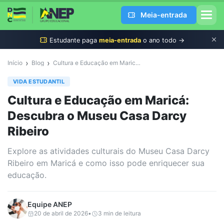
Meia-entrada
Estudante
paga
meia-entrada
o ano todo →
›
›
Início
Blog
Cultura e Educação em Maricá: Descubra o Museu Casa Darcy Ribeiro
VIDA ESTUDANTIL
Cultura e Educação em Maricá:
Descubra o Museu Casa Darcy
Ribeiro
Explore as atividades culturais do Museu Casa Darcy
Ribeiro em Maricá e como isso pode enriquecer sua
educação.
Equipe
ANEP
20 de abril de 2026
•
3
min de leitura