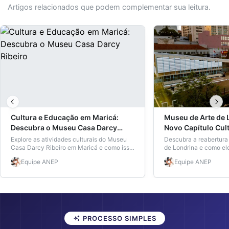
Artigos relacionados que podem complementar sua leitura.
Cultura e Educação em Maricá:
Museu de Arte de 
Descubra o Museu Casa Darcy
Novo Capítulo Cult
Ribeiro
Estudantes e Prof
Explore as atividades culturais do Museu
Descubra a reabertura
Casa Darcy Ribeiro em Maricá e como isso
de Londrina e como el
pode enriquecer sua educação.
educação dos alunos e
Equipe
ANEP
Equipe
ANEP
região.
PROCESSO SIMPLES