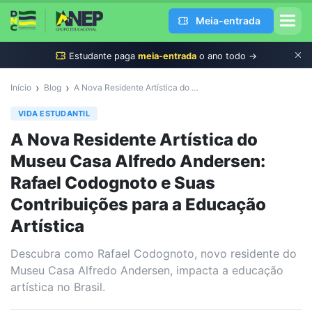
Meia-entrada
Estudante
paga
meia-entrada
o ano todo →
›
›
Início
Blog
A Nova Residente Artística do Museu Casa Alfredo Andersen: Rafael Codognoto e Suas Contribuições para a Educação Artística
VIDA ESTUDANTIL
A Nova Residente Artística do
Museu Casa Alfredo Andersen:
Rafael Codognoto e Suas
Contribuições para a Educação
Artística
Descubra como Rafael Codognoto, novo residente do
Museu Casa Alfredo Andersen, impacta a educação
artística no Brasil.