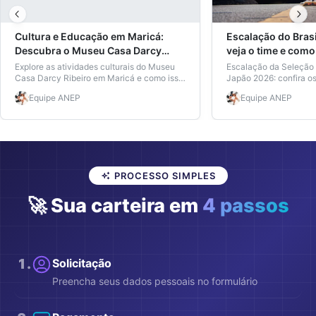
Cultura e Educação em Maricá:
Escalação do Brasi
Descubra o Museu Casa Darcy
veja o time e como 
Ribeiro
pagando metade
Explore as atividades culturais do Museu
Escalação da Seleção B
Casa Darcy Ribeiro em Maricá e como isso
Japão 2026: confira os 
pode enriquecer sua educação.
onde assistir aos jog
Equipe
ANEP
Equipe
ANEP
meia-entrada e como g
com a carteira estudan
PROCESSO SIMPLES
🚀 Sua carteira em
4 passos
1
.
Solicitação
Preencha seus dados pessoais no formulário