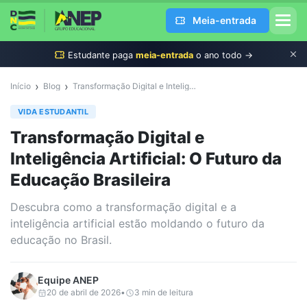
Meia-entrada
Estudante
paga
meia-entrada
o ano todo →
›
›
Início
Blog
Transformação Digital e Inteligência Artificial: O Futuro da Educação Brasileira
VIDA ESTUDANTIL
Transformação Digital e
Inteligência Artificial: O Futuro da
Educação Brasileira
Descubra como a transformação digital e a
inteligência artificial estão moldando o futuro da
educação no Brasil.
Equipe
ANEP
20 de abril de 2026
•
3
min de leitura