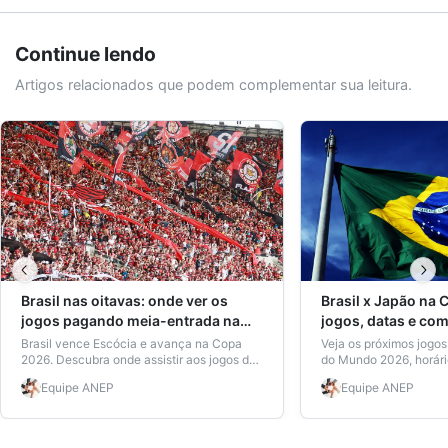
Continue lendo
Artigos relacionados que podem complementar sua leitura.
Brasil nas oitavas: onde ver os
Brasil x Japão na
jogos pagando meia-entrada na
jogos, datas e com
Copa
pagando metade
Brasil vence Escócia e avança na Copa
Veja os próximos jogos
2026. Descubra onde assistir aos jogos da
do Mundo 2026, horário
Seleção pagando meia-entrada com
pagando meia-entrada 
Equipe
ANEP
Equipe
ANEP
carteirinha estudantil ANEP.
estudante ANEP. Confi
para economizar.