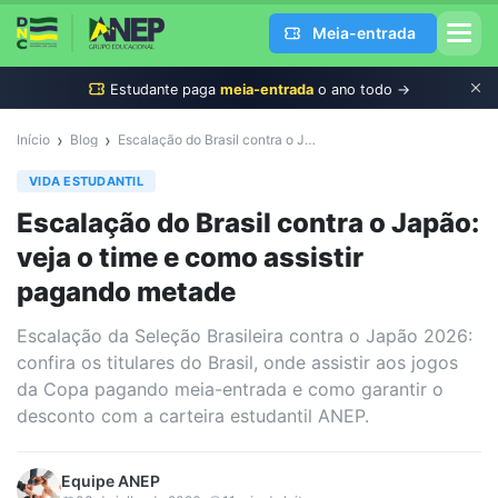
Meia-entrada
Estudante
paga
meia-entrada
o ano todo →
›
›
Início
Blog
Escalação do Brasil contra o Japão: veja o time e como assistir pagando metade
VIDA ESTUDANTIL
Escalação do Brasil contra o Japão:
veja o time e como assistir
pagando metade
Escalação da Seleção Brasileira contra o Japão 2026:
confira os titulares do Brasil, onde assistir aos jogos
da Copa pagando meia-entrada e como garantir o
desconto com a carteira estudantil ANEP.
Equipe
ANEP