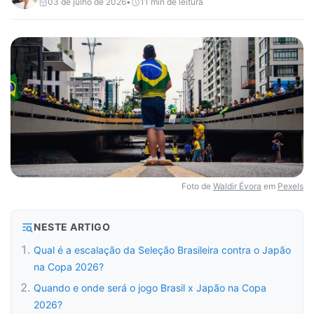
03 de julho de 2026
•
11
min de leitura
Foto de
Waldir Évora
em
Pexels
NESTE ARTIGO
Qual é a escalação da Seleção Brasileira contra o Japão
na Copa 2026?
Quando e onde será o jogo Brasil x Japão na Copa
2026?