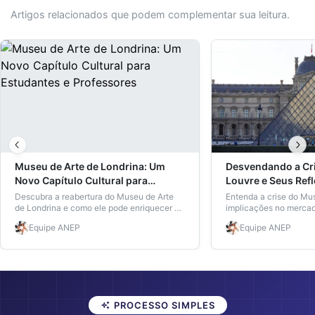
Artigos relacionados que podem complementar sua leitura.
Museu de Arte de Londrina: Um
Desvendando a Cr
Novo Capítulo Cultural para
Louvre e Seus Ref
Estudantes e Professores
Mercado da Arte
Descubra a reabertura do Museu de Arte
Entenda a crise do Mu
de Londrina e como ele pode enriquecer a
implicações no mercad
educação dos alunos e professores da
como isso se relacion
Equipe
ANEP
Equipe
ANEP
região.
artística no Brasil.
PROCESSO SIMPLES