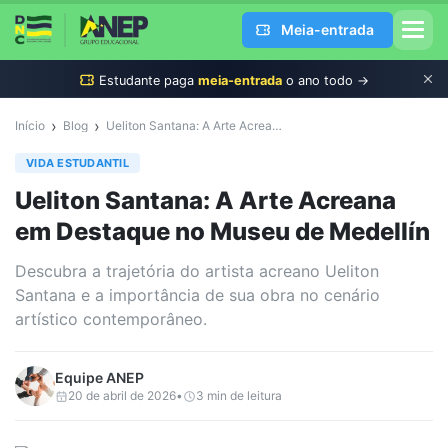
Meia-entrada
Estudante
paga
meia-entrada
o ano todo →
›
›
Início
Blog
Ueliton Santana: A Arte Acreana em Destaque no Museu de Medellín
VIDA ESTUDANTIL
Ueliton Santana: A Arte Acreana
em Destaque no Museu de Medellín
Descubra a trajetória do artista acreano Ueliton
Santana e a importância de sua obra no cenário
artístico contemporâneo.
Equipe
ANEP
20 de abril de 2026
•
3
min de leitura