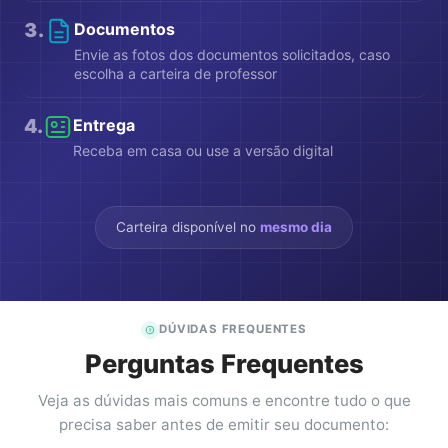
3
.
Documentos
Envie as fotos dos documentos solicitados, caso
escolha a carteira de professor
4
.
Entrega
Receba em casa ou use a versão digital
Carteira disponível no
mesmo dia
DÚVIDAS FREQUENTES
Perguntas Frequentes
Veja as dúvidas mais comuns e encontre tudo o que
precisa saber antes de emitir seu documento: