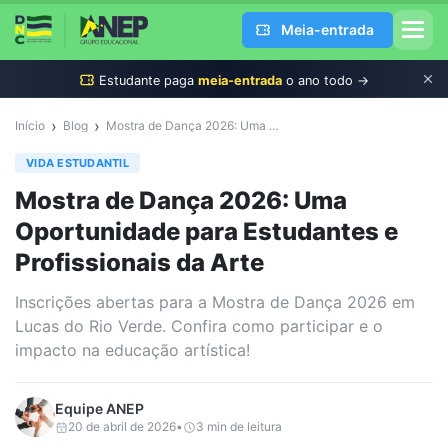
Meia-entrada
Estudante
paga
meia-entrada
o ano todo →
›
›
Início
Blog
Mostra de Dança 2026: Uma Oportunidade para Estudantes e Profissionais da Arte
VIDA ESTUDANTIL
Mostra de Dança 2026: Uma
Oportunidade para Estudantes e
Profissionais da Arte
Inscrições abertas para a Mostra de Dança 2026 em
Lucas do Rio Verde. Confira como participar e o
impacto na educação artística!
Equipe
ANEP
20 de abril de 2026
•
3
min de leitura