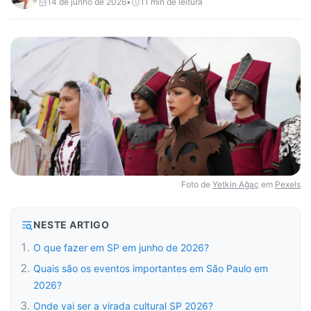
14 de junho de 2026
•
11
min de leitura
Foto de
Yetkin Ağaç
em
Pexels
NESTE ARTIGO
O que fazer em SP em junho de 2026?
Quais são os eventos importantes em São Paulo em
2026?
Onde vai ser a virada cultural SP 2026?