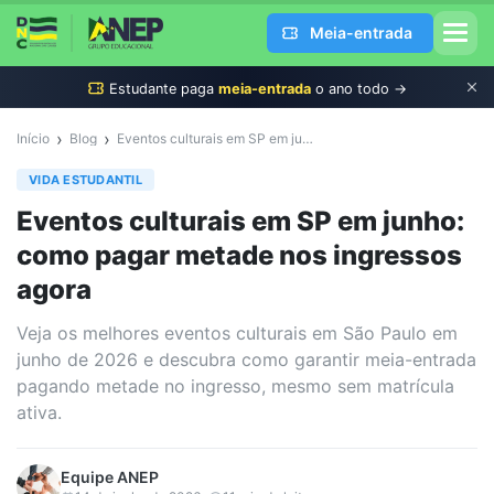
Meia-entrada
Estudante
paga
meia-entrada
o ano todo →
›
›
Início
Blog
Eventos culturais em SP em junho: como pagar metade nos ingressos agora
VIDA ESTUDANTIL
Eventos culturais em SP em junho:
como pagar metade nos ingressos
agora
Veja os melhores eventos culturais em São Paulo em
junho de 2026 e descubra como garantir meia-entrada
pagando metade no ingresso, mesmo sem matrícula
ativa.
Equipe
ANEP