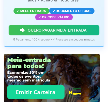
anos • Aceito em todo Brasil
✓ MEIA-ENTRADA
✓ DOCUMENTO OFICIAL
✓ QR CODE VÁLIDO
QUERO PAGAR MEIA-ENTRADA
🔒 Pagamento 100% seguro • ⚡ Processo em poucos minutos