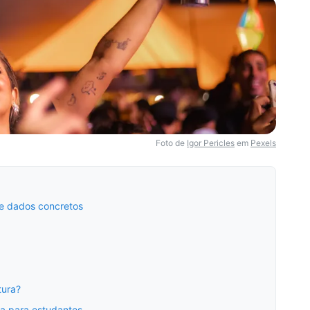
Foto de
Igor Pericles
em
Pexels
 e dados concretos
tura?
a para estudantes