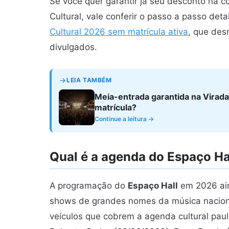
Se você quer garantir já seu desconto na 
Cultural, vale conferir o passo a passo de
Cultural 2026 sem matrícula ativa
, que des
divulgados.
LEIA TAMBÉM
Meia-entrada garantida na Virad
matrícula?
Continue a leitura →
Qual é a agenda do Espaço Ha
A programação do
Espaço Hall
em 2026 ain
shows de grandes nomes da música naciona
veículos que cobrem a agenda cultural paul