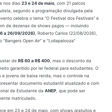
e nos dias
23 e 24 de maio
, com 21 palcos
aulista, segundo a programação divulgada pela
ento celebra o tema “O Festival dos Festivais” e
além de dezenas de shows pagos — incluindo
6 a 26/09/2026)
, Roberto Carlos (22/08/2026),
o "Bangers Open Air" e "Lollapalooza"
custar de
R$ 60 a R$ 400
, mas o desconto da
eito garantido por lei federal para estudantes. O
 e jovens de baixa renda, mas o controle na
 apresentar documento estudantil atualizado e com
ional de Estudante da
ANEP
, que pode ser
ente matriculado.
ece em 23 e 24 de maio, com shows gratuitos e