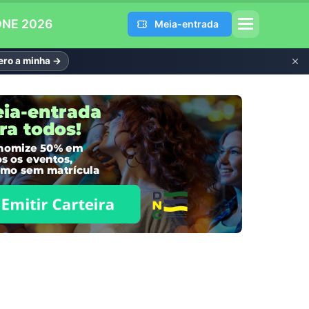
DNE 2026
Meia-entrada
ro a minha →