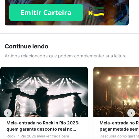
Continue lendo
Artigos relacionados que podem complementar sua leitura.
Meia-entrada no Rock in Rio 2026:
Meia-entrada no R
quem garante desconto real no
pagar metade sem 
ingresso?
Rock in Rio 2026 meia-entrada para
Descubra como garant