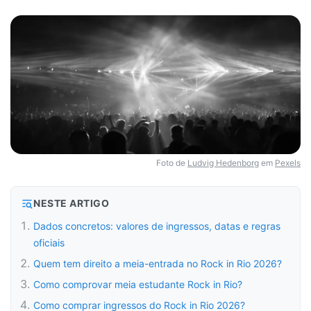
Foto de
Ludvig Hedenborg
em
Pexels
NESTE ARTIGO
Dados concretos: valores de ingressos, datas e regras
oficiais
Quem tem direito a meia-entrada no Rock in Rio 2026?
Como comprovar meia estudante Rock in Rio?
Como comprar ingressos do Rock in Rio 2026?