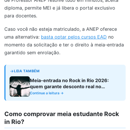
de Professor ANEP resolve tudo em minutos, aceita
diploma, permite MEI e já libera o portal exclusivo
para docentes.
Caso você não esteja matriculado, a ANEP oferece
uma alternativa:
basta optar pelos cursos EAD
no
momento da solicitação e ter o direito à meia-entrada
garantido sem enrolação.
LEIA TAMBÉM
Meia-entrada no Rock in Rio 2026:
quem garante desconto real no
ingresso?
Continue a leitura →
Como comprovar meia estudante Rock
in Rio?