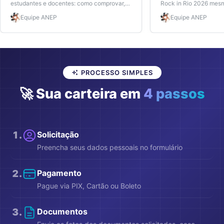
estudantes e docentes: como comprovar,
Rock in Rio 2026 mes
quem tem direito e por que a carteira ANEP
ativa. Veja valores, re
Equipe
ANEP
Equipe
ANEP
pode garantir o desconto sem burocracia.
Carteira de Estudante
PROCESSO SIMPLES
🚀 Sua carteira em
4 passos
1
.
Solicitação
Preencha seus dados pessoais no formulário
2
.
Pagamento
Pague via PIX, Cartão ou Boleto
3
.
Documentos