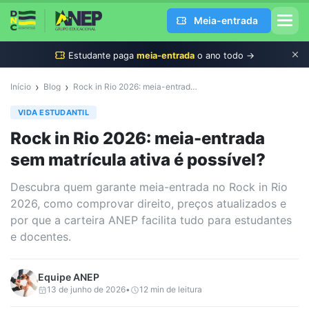
Meia-entrada
Estudante
paga
meia-entrada
o ano todo →
›
›
Início
Blog
Rock in Rio 2026: meia-entrada sem matrícula ativa é possível?
VIDA ESTUDANTIL
Rock in Rio 2026: meia-entrada
sem matrícula ativa é possível?
Descubra quem garante meia-entrada no Rock in Rio
2026, como comprovar direito, preços atualizados e
por que a carteira ANEP facilita tudo para estudantes
e docentes.
Equipe
ANEP
13 de junho de 2026
•
12
min de leitura