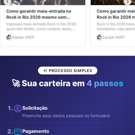
Como garantir meia-entrada no
Como garantir mei
Rock in Rio 2026 mesmo sem
Rock in Rio 2026
matrícula ativa
matrícula ativa
Ingressos meia-entrada Rock in Rio 2026:
Rock in Rio 2026 meia
quem tem direito, como comprar, datas,
estudantes: veja quem 
valores e como garantir o desconto mesmo
comprovar, preços, dic
Equipe
ANEP
Equipe
ANEP
sem estar matriculado.
carteira ANEP aprovad
atalho real.
PROCESSO SIMPLES
🚀 Sua carteira em
4 passos
1
.
Solicitação
Preencha seus dados pessoais no formulário
2
.
Pagamento