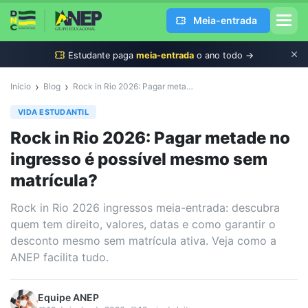
Meia-entrada
Estudante
paga
meia-entrada
o ano todo →
›
›
Início
Blog
Rock in Rio 2026: Pagar metade no ingresso é possível mesmo sem matrícula?
VIDA ESTUDANTIL
Rock in Rio 2026: Pagar metade no
ingresso é possível mesmo sem
matrícula?
Rock in Rio 2026 ingressos meia-entrada: descubra
quem tem direito, valores, datas e como garantir o
desconto mesmo sem matrícula ativa. Veja como a
ANEP facilita tudo.
Equipe
ANEP