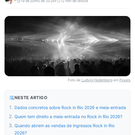
19 de junho de 2026
•
12
min de leitura
Foto de
Ludvig Hedenborg
em
Pexels
NESTE ARTIGO
Dados concretos sobre Rock in Rio 2026 e meia-entrada
Quem tem direito a meia-entrada no Rock in Rio 2026?
Quando abrem as vendas de ingressos Rock in Rio
2026?