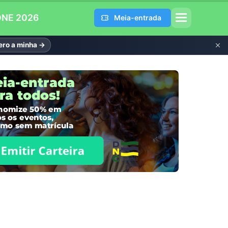
DNE 2026
Meia-entrada
ro a minha →