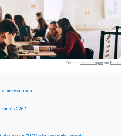
Foto de
Helena Lopes
em
Pexels
 e meia-entrada
o Enem 2026?
studar para o ENEM e buscar meia-entrada