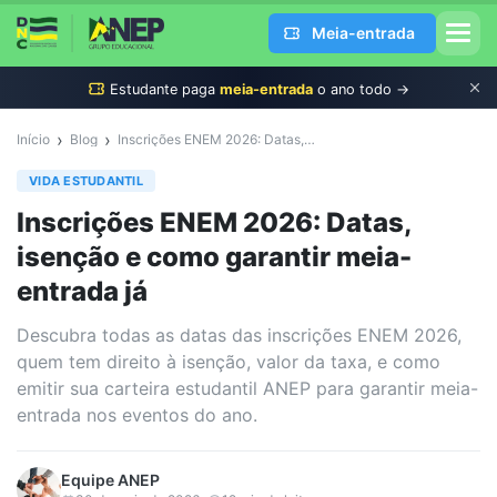
Meia-entrada
Estudante
paga
meia-entrada
o ano todo →
›
›
Início
Blog
Inscrições ENEM 2026: Datas, isenção e como garantir meia-entrada já
VIDA ESTUDANTIL
Inscrições ENEM 2026: Datas,
isenção e como garantir meia-
entrada já
Descubra todas as datas das inscrições ENEM 2026,
quem tem direito à isenção, valor da taxa, e como
emitir sua carteira estudantil ANEP para garantir meia-
entrada nos eventos do ano.
Equipe
ANEP