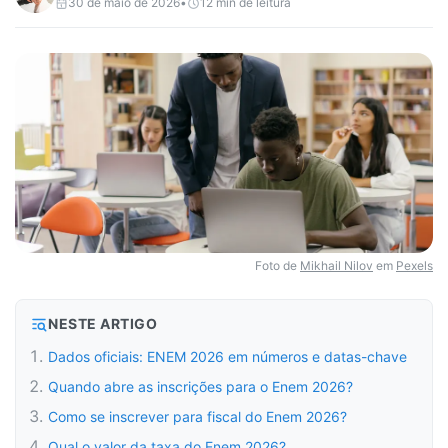
30 de maio de 2026
•
12
min de leitura
Foto de
Mikhail Nilov
em
Pexels
NESTE ARTIGO
Dados oficiais: ENEM 2026 em números e datas-chave
Quando abre as inscrições para o Enem 2026?
Como se inscrever para fiscal do Enem 2026?
Qual o valor da taxa do Enem 2026?