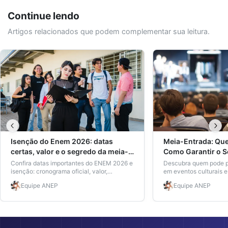
Continue lendo
Artigos relacionados que podem complementar sua leitura.
Isenção do Enem 2026: datas
Meia-Entrada: Que
certas, valor e o segredo da meia-
Como Garantir o 
entrada
Eventos Culturais
Confira datas importantes do ENEM 2026 e
Descubra quem pode p
isenção: cronograma oficial, valor,
em eventos culturais 
inscrição, como pedir isenção e garantir
carteira de estudante
Equipe
ANEP
Equipe
ANEP
meia-entrada com a Carteira Nacional de
Estudante.