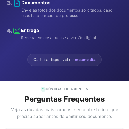
3
.
Documentos
Envie as fotos dos documentos solicitados, caso
escolha a carteira de professor
4
.
Entrega
Receba em casa ou use a versão digital
Carteira disponível no
mesmo dia
DÚVIDAS FREQUENTES
Perguntas Frequentes
Veja as dúvidas mais comuns e encontre tudo o que
precisa saber antes de emitir seu documento: