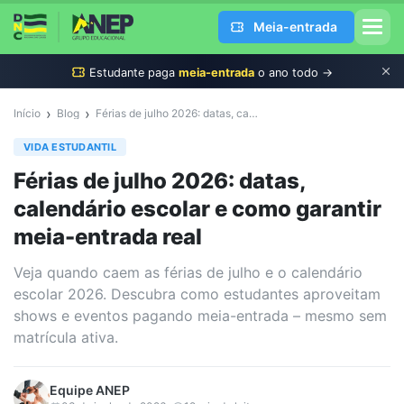
Meia-entrada
Estudante
paga
meia-entrada
o ano todo →
›
›
Início
Blog
Férias de julho 2026: datas, calendário escolar e como garantir meia-entrada real
VIDA ESTUDANTIL
Férias de julho 2026: datas,
calendário escolar e como garantir
meia-entrada real
Veja quando caem as férias de julho e o calendário
escolar 2026. Descubra como estudantes aproveitam
shows e eventos pagando meia-entrada – mesmo sem
matrícula ativa.
Equipe
ANEP