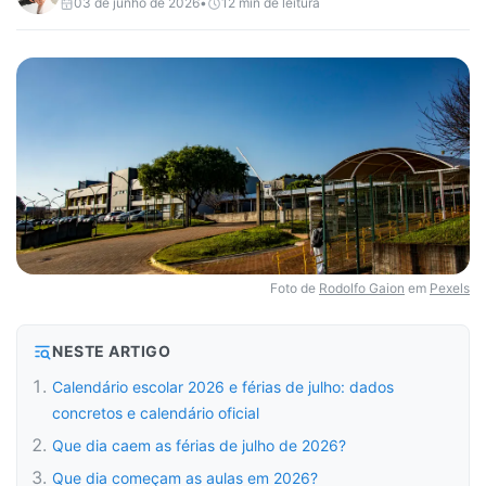
03 de junho de 2026
•
12
min de leitura
Foto de
Rodolfo Gaion
em
Pexels
NESTE ARTIGO
Calendário escolar 2026 e férias de julho: dados
concretos e calendário oficial
Que dia caem as férias de julho de 2026?
Que dia começam as aulas em 2026?