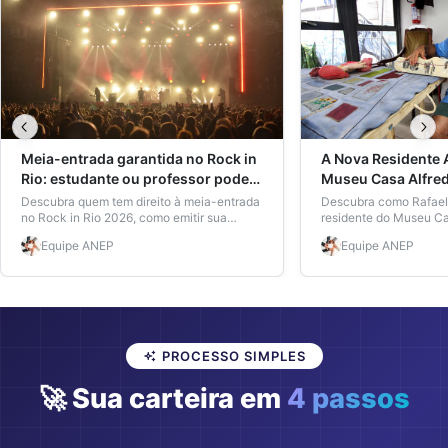
Meia-entrada garantida no Rock in
A Nova Residente A
Rio: estudante ou professor pode
Museu Casa Alfre
mesmo pagar metade?
Rafael Codognoto 
Descubra quem tem direito à meia-entrada
Descubra como Rafael
no Rock in Rio 2026, como emitir sua
Contribuições par
residente do Museu Ca
carteira de estudante ou professor ANEP
Andersen, impacta a e
Artística
Equipe
ANEP
Equipe
ANEP
em minutos e garantir desconto real nos
Brasil.
ingressos.
PROCESSO SIMPLES
🚀 Sua carteira em
4 passos