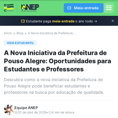
Meia-entrada
Estudante
paga
meia-entrada
o ano todo →
›
›
Início
Blog
A Nova Iniciativa da Prefeitura de Pouso Alegre: Oportunidades para Estudantes e Professores
VIDA ESTUDANTIL
A Nova Iniciativa da Prefeitura de
Pouso Alegre: Oportunidades para
Estudantes e Professores
Descubra como a nova iniciativa da Prefeitura de
Pouso Alegre pode beneficiar estudantes e
professores na busca por educação de qualidade.
Equipe
ANEP
20 de abril de 2026
•
4
min de leitura