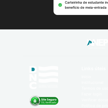
Carteirinha de estudante i
benefício de meia-entrada
Links úteis
Início
Institucional
Termos de us
Fazer login
Verificar doc
Política de pr