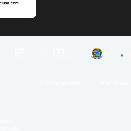
nclusa com
Cursos em alta
Populares
o
umento
ivacidade