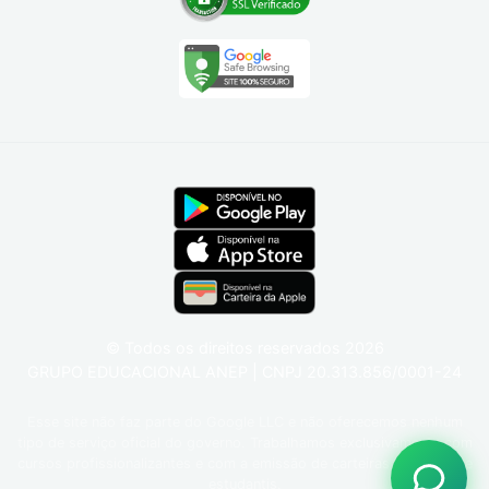
© Todos os direitos reservados
2026
GRUPO EDUCACIONAL ANEP | CNPJ 20.313.856/0001-24
Esse site não faz parte do Google LLC e não oferecemos nenhum
tipo de serviço oficial do governo. Trabalhamos exclusivamente com
cursos profissionalizantes e com a emissão de carteiras funcionais e
estudantis.