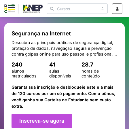
Segurança na Internet
Descubra as principais práticas de segurança digital,
proteção de dados, navegação segura e prevenção
contra golpes online para uso pessoal e profissional.
O conteúdo foi desenvolvido por especialistas e
240
41
28.7
garante uma formação completa, permitindo que você
alunos
aulas
horas de
se destaque em processos seletivos e conquiste
matriculados
disponíveis
conteúdo
melhores oportunidades. Ao final, você estará pronto
para aplicar os conhecimentos adquiridos em
Garanta sua inscrição e desbloqueie este e a mais
diferentes contextos, seja para iniciar na área ou
de 120 cursos por um só pagamento. Como bônus,
aprimorar sua carreira profissional.
você ganha sua Carteira de Estudante sem custo
extra.
Inscreva-se agora