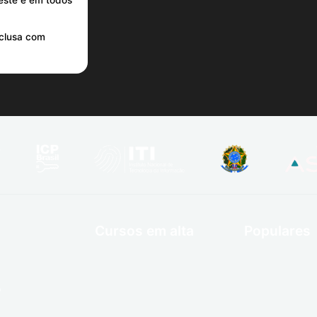
neste e em todos
nclusa com
Cursos em alta
Populares
o