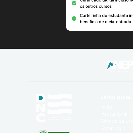
Certificado digital incluso 
os outros cursos
Carteirinha de estudante i
benefício de meia-entrada
Links úteis
Início
Institucional
Termos de us
Fazer login