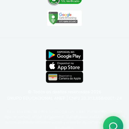
© Todos os direitos reservados
2026
GRUPO EDUCACIONAL ANEP | CNPJ 20.313.856/0001-24
Esse site não faz parte do Google LLC e não oferecemos nenhum
tipo de serviço oficial do governo. Trabalhamos exclusivamente com
cursos profissionalizantes e com a emissão de carteiras funcionais e
estudantis.