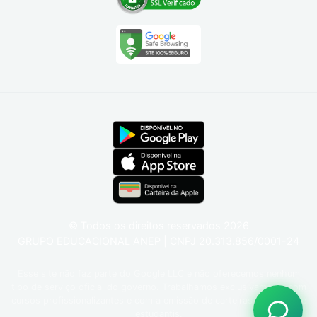
© Todos os direitos reservados
2026
GRUPO EDUCACIONAL ANEP | CNPJ 20.313.856/0001-24
Esse site não faz parte do Google LLC e não oferecemos nenhum
tipo de serviço oficial do governo. Trabalhamos exclusivamente com
cursos profissionalizantes e com a emissão de carteiras funcionais e
estudantis.