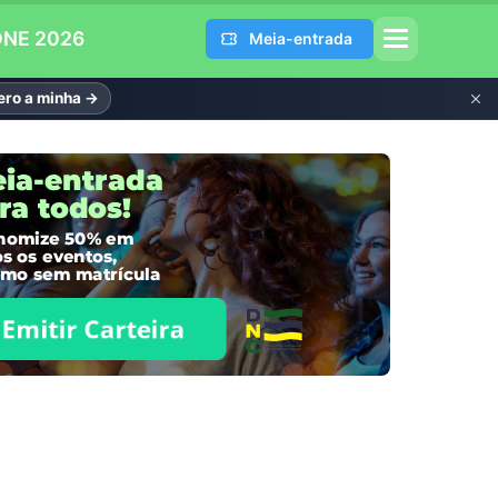
DNE 2026
Meia-entrada
ro a minha →