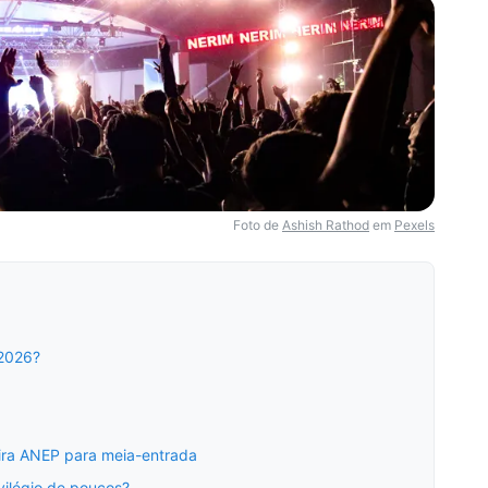
Foto de
Ashish Rathod
em
Pexels
 2026?
eira ANEP para meia-entrada
vilégio de poucos?