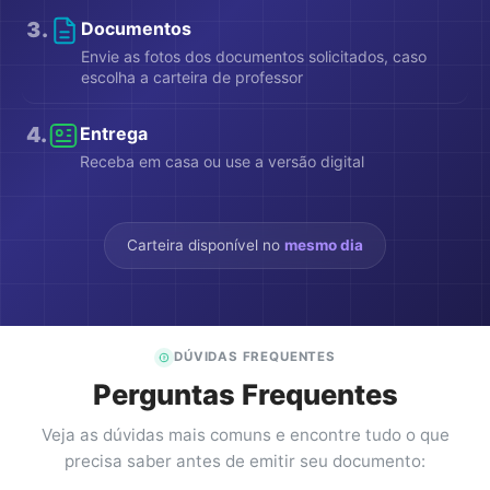
3
.
Documentos
Envie as fotos dos documentos solicitados, caso
escolha a carteira de professor
4
.
Entrega
Receba em casa ou use a versão digital
Carteira disponível no
mesmo dia
DÚVIDAS FREQUENTES
Perguntas Frequentes
Veja as dúvidas mais comuns e encontre tudo o que
precisa saber antes de emitir seu documento: