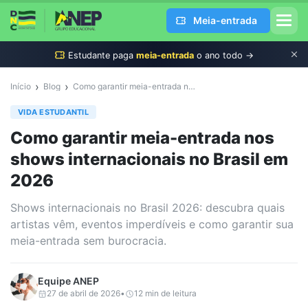
Meia-entrada
Estudante
paga
meia-entrada
o ano todo →
›
›
Início
Blog
Como garantir meia-entrada nos shows internacionais no Brasil em 2026
VIDA ESTUDANTIL
Como garantir meia-entrada nos
shows internacionais no Brasil em
2026
Shows internacionais no Brasil 2026: descubra quais
artistas vêm, eventos imperdíveis e como garantir sua
meia-entrada sem burocracia.
Equipe
ANEP
27 de abril de 2026
•
12
min de leitura