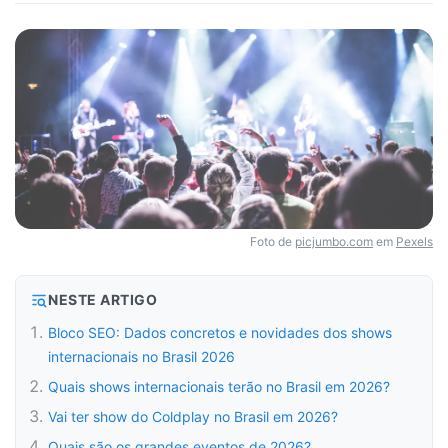
Foto de
picjumbo.com
em
Pexels
NESTE ARTIGO
Bloco SEO: Dados concretos e novidades dos shows
internacionais no Brasil 2026
Quais shows internacionais terão no Brasil em 2026?
Vai ter show do Coldplay no Brasil em 2026?
Quais são os grandes eventos de 2026?