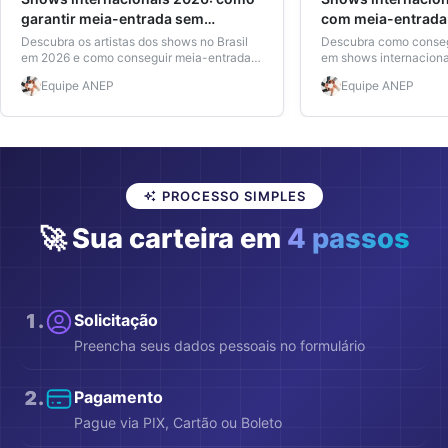
garantir meia-entrada sem
com meia-entrada:
matrícula
seu desconto sem
Descubra os artistas dos shows no Brasil
Descubra como conseg
em 2026 e como conseguir meia-entrada
em shows internaciona
mesmo sem matrícula ativa com a carteira
2026, quem tem direito
Equipe
ANEP
Equipe
ANEP
IDFacil. Veja datas, line-up e dicas
Carteira IDFacil entre
exclusivas.
vantagens reais.
PROCESSO SIMPLES
🚀 Sua carteira em
4 passos
1
.
Solicitação
Preencha seus dados pessoais no formulário
2
.
Pagamento
Pague via PIX, Cartão ou Boleto