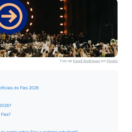
Foto de
Kawê Rodrigues
em
Pexels
ficiais do Fies 2026
2026?
 Fies?
e conta sobre Fies e carteira estudantil