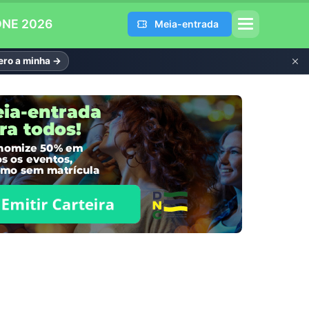
DNE 2026
Meia-entrada
ro a minha →