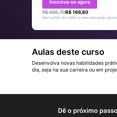
Inscreva-se agora
R$ 480,70
R$ 166,80
Sem cartão de crédito e sem renovação automá
Aulas deste curso
Desenvolva novas habilidades práti
dia, seja na sua carreira ou em proj
Dê o próximo passo 