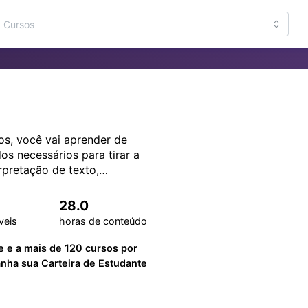
s, você vai aprender de
os necessários para tirar a
rpretação de texto,
ura, com materiais práticos
ara quem busca aprovação e
28.0
licos.
veis
horas de conteúdo
e e a mais de 120 cursos por
ha sua Carteira de Estudante