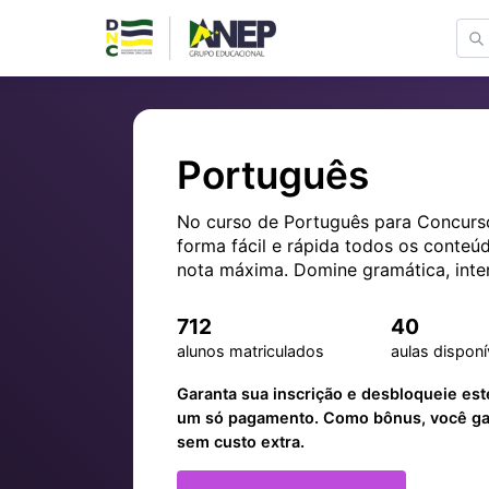
Português
No curso de Português para Concurso
forma fácil e rápida todos os conteúd
nota máxima. Domine gramática, inte
ortografia, redação e técnicas de leit
e direcionados para provas. Ideal p
712
40
deseja se destacar em concursos púb
alunos matriculados
aulas disponí
Garanta sua inscrição e desbloqueie est
um só pagamento. Como bônus, você gan
sem custo extra.