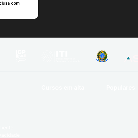
nclusa com
Cursos em alta
Populares
o
umento
ivacidade