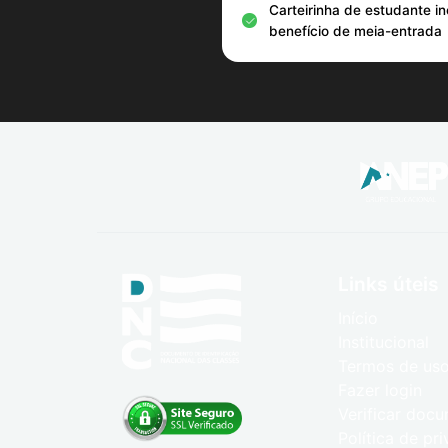
Carteirinha de estudante i
benefício de meia-entrada
Links úteis
Início
Institucional
Termos de us
Fazer login
Verificar doc
Política de pr