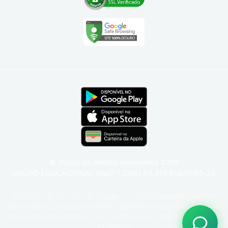
© Todos os direitos reservados
2026
GRUPO EDUCACIONAL ANEP | CNPJ 20.313.856/0001-24
Esse site não faz parte do Google LLC e não oferecemos nenhum
tipo de serviço oficial do governo. Trabalhamos exclusivamente com
cursos profissionalizantes e com a emissão de carteiras funcionais e
estudantis.