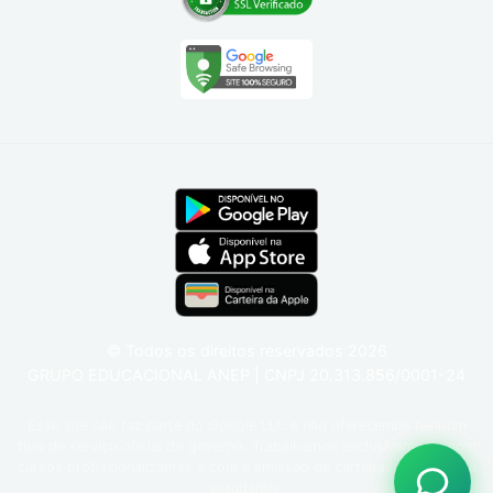
© Todos os direitos reservados
2026
GRUPO EDUCACIONAL ANEP | CNPJ 20.313.856/0001-24
Esse site não faz parte do Google LLC e não oferecemos nenhum
tipo de serviço oficial do governo. Trabalhamos exclusivamente com
cursos profissionalizantes e com a emissão de carteiras funcionais e
estudantis.