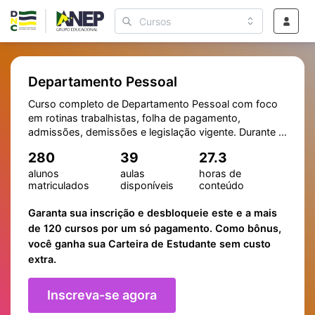
Departamento Pessoal
Curso completo de Departamento Pessoal com foco
em rotinas trabalhistas, folha de pagamento,
admissões, demissões e legislação vigente. Durante o
curso, você aprenderá de forma progressiva, com
280
39
27.3
exercícios práticos e orientações que facilitam a
alunos
aulas
horas de
compreensão dos conteúdos mais importantes. Este
matriculados
disponíveis
conteúdo
curso oferece certificação válida em todo o Brasil,
ampliando suas chances de empregabilidade e
Garanta sua inscrição e desbloqueie este e a mais
valorizando o seu currículo.
de 120 cursos por um só pagamento. Como bônus,
você ganha sua Carteira de Estudante sem custo
extra.
Inscreva-se agora