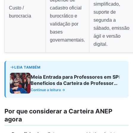
simplificado,
Custo /
cadastro oficial
suporte de
burocracia
burocrático e
segunda a
validação por
sábado, emissão
bases
ágil e versão
governamentais.
digital.
LEIA TAMBÉM
Meia Entrada para Professores em SP:
Benefícios da Carteira de Professor
ANEP
Continue a leitura →
Por que considerar a Carteira ANEP
agora