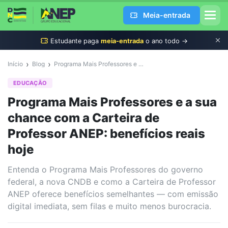
Meia-entrada
Estudante
paga
meia-entrada
o ano todo →
›
›
Início
Blog
Programa Mais Professores e a sua chance com a Carteira de Professor ANEP: benefícios reais hoje
EDUCAÇÃO
Programa Mais Professores e a sua
chance com a Carteira de
Professor ANEP: benefícios reais
hoje
Entenda o Programa Mais Professores do governo
federal, a nova CNDB e como a Carteira de Professor
ANEP oferece benefícios semelhantes — com emissão
digital imediata, sem filas e muito menos burocracia.