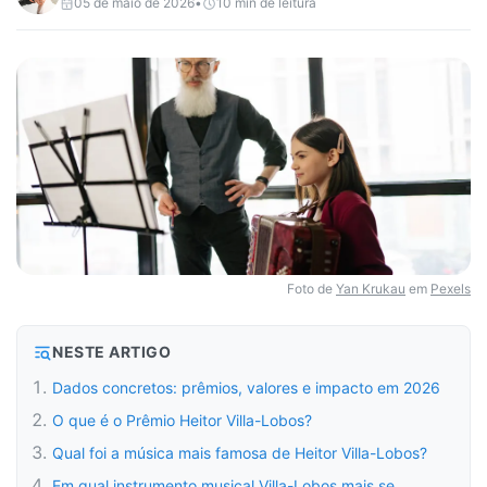
05 de maio de 2026
•
10
min de leitura
Foto de
Yan Krukau
em
Pexels
NESTE ARTIGO
Dados concretos: prêmios, valores e impacto em 2026
O que é o Prêmio Heitor Villa-Lobos?
Qual foi a música mais famosa de Heitor Villa-Lobos?
Em qual instrumento musical Villa-Lobos mais se