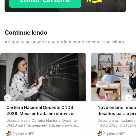
Continue lendo
Artigos relacionados que podem complementar sua leitura.
Carteira Nacional Docente CNDB
Novo ensino médi
2026: Meia-entrada em shows é
desafios para o pr
direito real?
portas culturais a
Descubra se a Carteira Nacional Docente
Descubra as mudanças
CNDB garante meia-entrada em shows em
médio 2026, impacto re
2026, quem tem direito e como solicitar.
carga horária, matriz c
Equipe
ANEP
Equipe
ANEP
Veja vantagens, desafios e o que muda
carteira docente facili