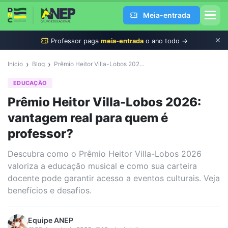
Meia-entrada
Professor
paga
meia-entrada
o ano todo →
›
›
Início
Blog
Prêmio Heitor Villa-Lobos 2026: vantagem real para quem é professor?
EDUCAÇÃO
Prêmio Heitor Villa-Lobos 2026:
vantagem real para quem é
professor?
Descubra como o Prêmio Heitor Villa-Lobos 2026
valoriza a educação musical e como sua carteira
docente pode garantir acesso a eventos culturais. Veja
benefícios e desafios.
Equipe
ANEP