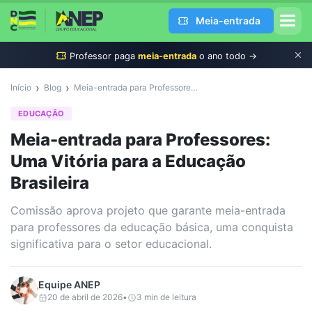
Meia-entrada
Professor
paga
meia-entrada
o ano todo →
›
›
Início
Blog
Meia-entrada para Professores: Uma Vitória para a Educação Brasileira
EDUCAÇÃO
Meia-entrada para Professores:
Uma Vitória para a Educação
Brasileira
Comissão aprova projeto que garante meia-entrada
para professores da educação básica, uma conquista
significativa para o setor educacional.
Equipe
ANEP
20 de abril de 2026
•
3
min de leitura