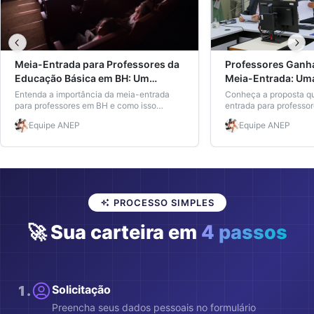
Meia-Entrada para Professores da
Professores Ganha
Educação Básica em BH: Um
Meia-Entrada: Uma 
Avanço Necessário
Entenda a importância da meia-entrada
Conheça a proposta q
para professores em BH e como isso
entrada para professo
impacta a educação e o reconhecimento
culturais e esportivos
Equipe
ANEP
Equipe
ANEP
da profissão.
educação brasileira.
PROCESSO SIMPLES
🚀 Sua carteira em
4 passos
1
.
Solicitação
Preencha seus dados pessoais no formulário