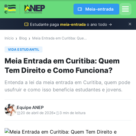
Meia-entrada
Estudante
paga
meia-entrada
o ano todo →
›
›
Início
Blog
Meia Entrada em Curitiba: Quem Tem Direito e Como Funciona?
VIDA ESTUDANTIL
Meia Entrada em Curitiba: Quem
Tem Direito e Como Funciona?
Entenda a lei da meia entrada em Curitiba, quem pode
usufruir e como isso beneficia estudantes e jovens.
Equipe
ANEP
20 de abril de 2026
•
3
min de leitura