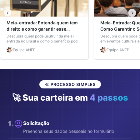
Meia-entrada: Entenda quem tem
Meia-Entrada: Que
direito e como garantir esse
Como Garantir o 
benefício
Eventos Culturais
Descubra quem pode usufruir da meia-
Descubra quem pode p
entrada no Brasil e como o benefício pode
em eventos culturais 
impactar estudantes e jovens.
carteira de estudante
Equipe
ANEP
Equipe
ANEP
PROCESSO SIMPLES
🚀 Sua carteira em
4 passos
1
.
Solicitação
Preencha seus dados pessoais no formulário