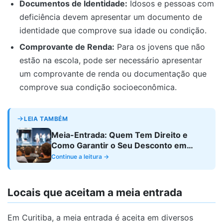
Documentos de Identidade:
Idosos e pessoas com
deficiência devem apresentar um documento de
identidade que comprove sua idade ou condição.
Comprovante de Renda:
Para os jovens que não
estão na escola, pode ser necessário apresentar
um comprovante de renda ou documentação que
comprove sua condição socioeconômica.
LEIA TAMBÉM
Meia-Entrada: Quem Tem Direito e
Como Garantir o Seu Desconto em
Eventos Culturais
Continue a leitura →
Locais que aceitam a meia entrada
Em Curitiba, a meia entrada é aceita em diversos