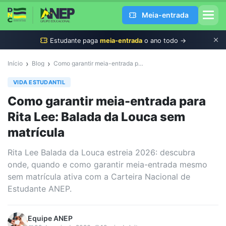
Meia-entrada
Estudante
paga
meia-entrada
o ano todo →
›
›
Início
Blog
Como garantir meia-entrada para Rita Lee: Balada da Louca sem matrícula
VIDA ESTUDANTIL
Como garantir meia-entrada para
Rita Lee: Balada da Louca sem
matrícula
Rita Lee Balada da Louca estreia 2026: descubra
onde, quando e como garantir meia-entrada mesmo
sem matrícula ativa com a Carteira Nacional de
Estudante ANEP.
Equipe
ANEP