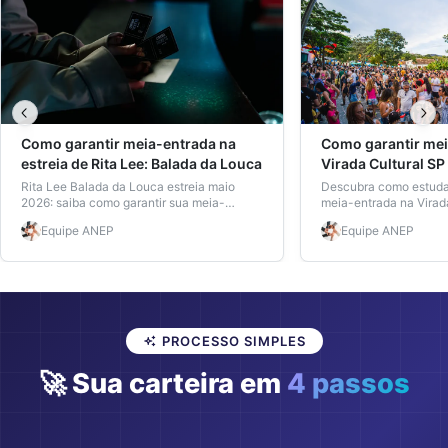
Como garantir meia-entrada na
Como garantir mei
estreia de Rita Lee: Balada da Louca
Virada Cultural 
sem matrícula ativ
Rita Lee Balada da Louca estreia maio
Descubra como estud
2026: saiba como garantir sua meia-
meia-entrada na Virad
entrada sem burocracia, onde será o
usando a Carteira Nac
Equipe
ANEP
Equipe
ANEP
musical e quem interpreta a rainha do rock.
ANEP, e por que ela é 
prática.
PROCESSO SIMPLES
🚀 Sua carteira em
4 passos