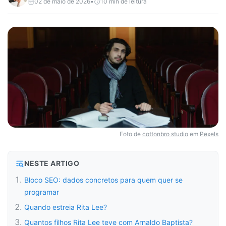
02 de maio de 2026
•
10
min de leitura
Foto de
cottonbro studio
em
Pexels
NESTE ARTIGO
Bloco SEO: dados concretos para quem quer se
programar
Quando estreia Rita Lee?
Quantos filhos Rita Lee teve com Arnaldo Baptista?