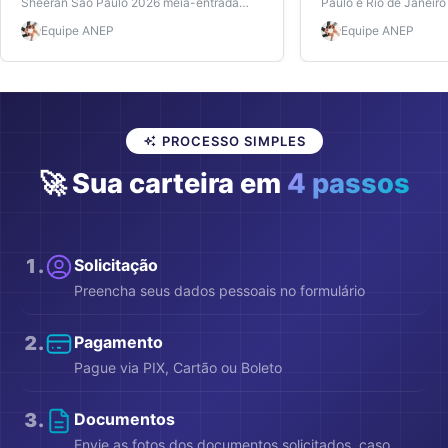
Sheeran São Paulo 2026 meia-entrada
Paulo e Rio de Janeiro
com facilidade, mesmo sem matrícula
importantes e como ga
Equipe
ANEP
Equipe
ANEP
ativa. Veja datas, preços e dicas ANEP.
fácil, mesmo sem matrí
PROCESSO SIMPLES
🚀 Sua carteira em
4 passos
1
.
Solicitação
Preencha seus dados pessoais no formulário
2
.
Pagamento
Pague via PIX, Cartão ou Boleto
3
.
Documentos
Envie as fotos dos documentos solicitados, caso