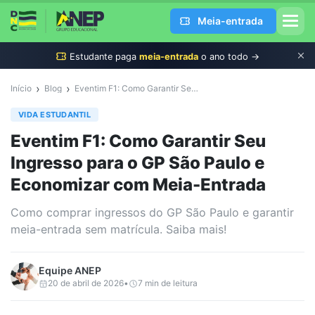
Meia-entrada
Estudante
paga
meia-entrada
o ano todo →
›
›
Início
Blog
Eventim F1: Como Garantir Seu Ingresso para o GP São Paulo e Economizar com Meia-Entrada
VIDA ESTUDANTIL
Eventim F1: Como Garantir Seu
Ingresso para o GP São Paulo e
Economizar com Meia-Entrada
Como comprar ingressos do GP São Paulo e garantir
meia-entrada sem matrícula. Saiba mais!
Equipe
ANEP
20 de abril de 2026
•
7
min de leitura