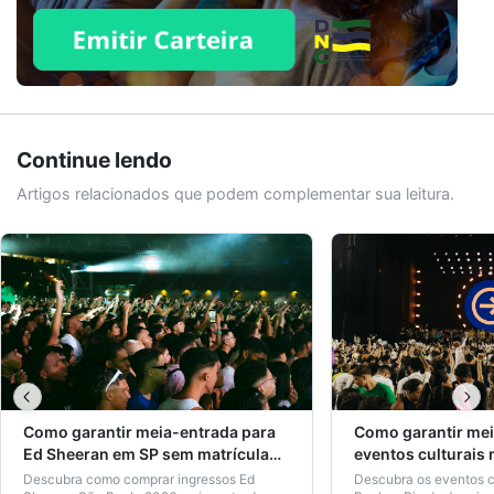
Continue lendo
Artigos relacionados que podem complementar sua leitura.
Como garantir meia-entrada para
Como garantir mei
Ed Sheeran em SP sem matrícula
eventos culturais
ativa
de São Paulo e Ri
Descubra como comprar ingressos Ed
Descubra os eventos c