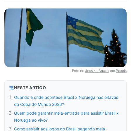
Foto de
Jessika Arraes
em
Pexels
NESTE ARTIGO
Quando e onde acontece Brasil x Noruega nas oitavas
da Copa do Mundo 2026?
Quem pode garantir meia-entrada para assistir Brasil x
Noruega ao vivo?
Como assistir aos jogos do Brasil pagando meia-