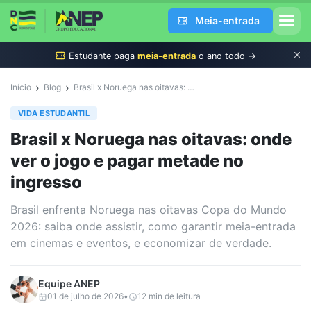
Meia-entrada
Estudante
paga
meia-entrada
o ano todo →
›
›
Início
Blog
Brasil x Noruega nas oitavas: onde ver o jogo e pagar metade no ingresso
VIDA ESTUDANTIL
Brasil x Noruega nas oitavas: onde
ver o jogo e pagar metade no
ingresso
Brasil enfrenta Noruega nas oitavas Copa do Mundo
2026: saiba onde assistir, como garantir meia-entrada
em cinemas e eventos, e economizar de verdade.
Equipe
ANEP
01 de julho de 2026
•
12
min de leitura