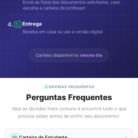
Envie as fotos dos documentos solicitados, caso
escolha a carteira de professor
4
.
Entrega
Receba em casa ou use a versão digital
Carteira disponível no
mesmo dia
DÚVIDAS FREQUENTES
Perguntas Frequentes
Veja as dúvidas mais comuns e encontre tudo o que
precisa saber antes de emitir seu documento:
Carteira de Estudante