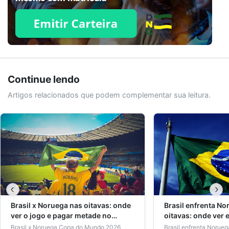
Continue lendo
Artigos relacionados que podem complementar sua leitura.
Brasil x Noruega nas oitavas: onde
Brasil enfrenta No
ver o jogo e pagar metade no
oitavas: onde ver 
ingresso
no ingresso
Brasil x Noruega Copa do Mundo 2026
Brasil enfrenta Norue