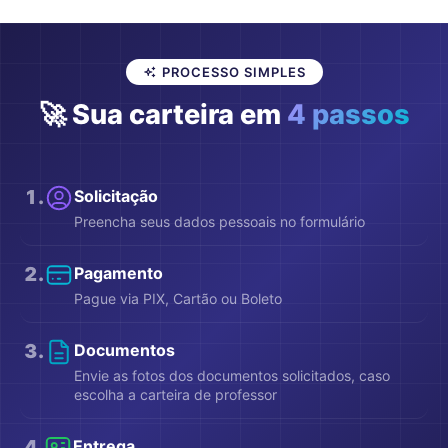
ensino.
PROCESSO SIMPLES
🚀 Sua carteira em
4 passos
1
.
Solicitação
Preencha seus dados pessoais no formulário
2
.
Pagamento
Pague via PIX, Cartão ou Boleto
3
.
Documentos
Envie as fotos dos documentos solicitados, caso
escolha a carteira de professor
4
.
Entrega