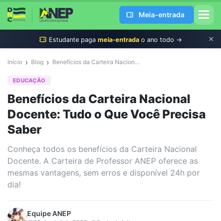
Meia-entrada
Estudante
paga
meia-entrada
o ano todo →
›
›
Início
Blog
Benefícios da Carteira Nacional Docente: Tudo o Que Você Precisa Saber
EDUCAÇÃO
Benefícios da Carteira Nacional
Docente: Tudo o Que Você Precisa
Saber
Conheça todos os benefícios da Carteira Nacional
Docente. A Carteira de Professor ANEP oferece as
mesmas vantagens, sem erros e disponível 24h por
dia!
Equipe
ANEP