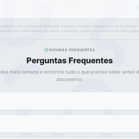
oimentos reais coletados via WhatsApp. Pequenas correções ortográficas e de formatação
plicadas para melhor leitura, sem alterar o conteúdo, a opinião ou a essência do relato origina
DÚVIDAS FREQUENTES
Perguntas Frequentes
idas mais comuns e encontre tudo o que precisa saber antes d
documento: