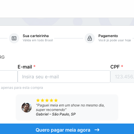
Sua carteirinha
Pagamento
Válida em todo Brasil
Você já pode usar hoje
 RG
E-mail
*
CPF
*
s apenas para esta compra
"
Paguei meia em um show no mesmo dia,
super recomendo
"
Gabriel – São Paulo, SP
Quero pagar meia agora