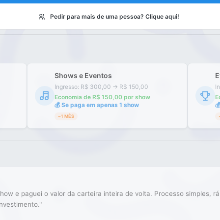
Pedir para mais de uma pessoa? Clique aqui!
Shows e Eventos
E
Ingresso: R$ 300,00 → R$ 150,00
I
Economia de R$ 150,00 por show
E
💰
Se paga em apenas 1 show

~1 MÊS
how e paguei o valor da carteira inteira de volta. Processo simples, rá
nvestimento.
"