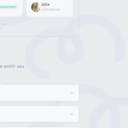
Júlia
WHATSAPP
Estudante
 foram
l.
e emitir seu