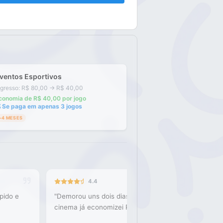
ventos Esportivos
ngresso: R$ 80,00 → R$ 40,00
conomia de R$ 40,00 por jogo

Se paga em apenas 3 jogos
~4 MESES
4.4
pido e
"
Demorou uns dois dias a mais do que eu esperava pa
cinema já economizei R$30 e agora uso todo mês. V